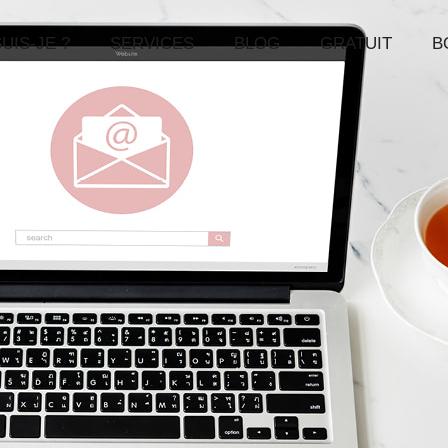
UIS-JE ?
SERVICES
BLOG
GRATUIT
B